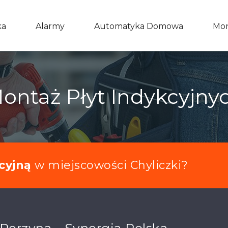
ka
Alarmy
Automatyka Domowa
Mon
ontaż Płyt Indykcyjny
kcyjną
w miejscowości Chyliczki?