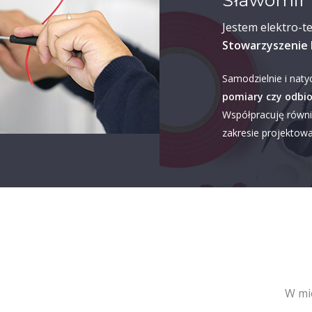
Sławomir 
Jestem elektro-t
Stowarzyszenie 
Samodzielnie i naty
pomiary czy odbio
Współpracuję równi
zakresie projektowan
W mie