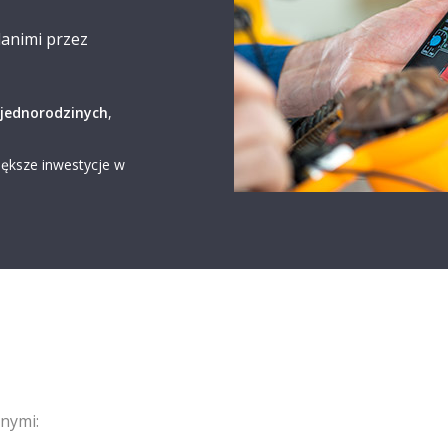
animi przez
jednorodzinych
,
iększe inwestycje w
nnymi: