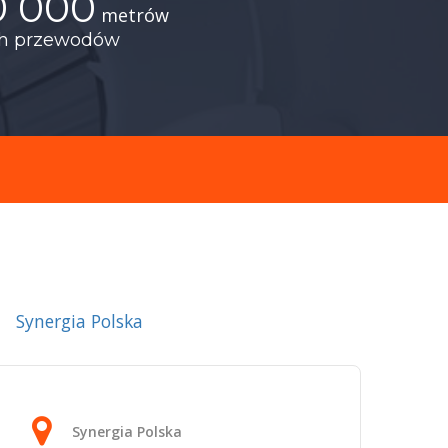
0 000
metrów
ch przewodów
Synergia Polska
Synergia Polska