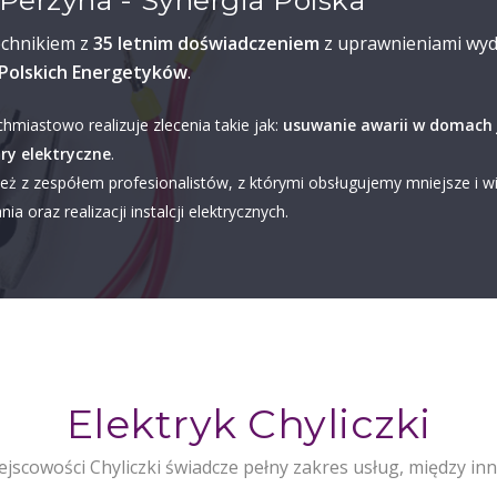
Perzyna - Synergia Polska
echnikiem z
35 letnim doświadczeniem
z uprawnieniami wyd
Polskich Energetyków
.
chmiastowo realizuje zlecenia takie jak:
usuwanie awarii w domach 
ry elektryczne
.
eż z zespółem profesionalistów, z którymi obsługujemy mniejsze i w
ia oraz realizacji instalcji elektrycznych.
Elektryk Chyliczki
jscowości Chyliczki świadcze pełny zakres usług, między in