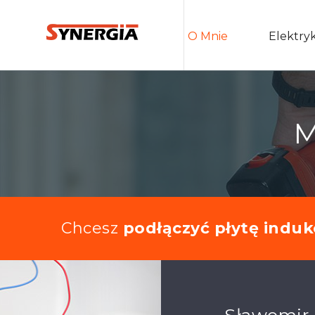
O Mnie
Elektry
M
Chcesz
podłączyć płytę indu