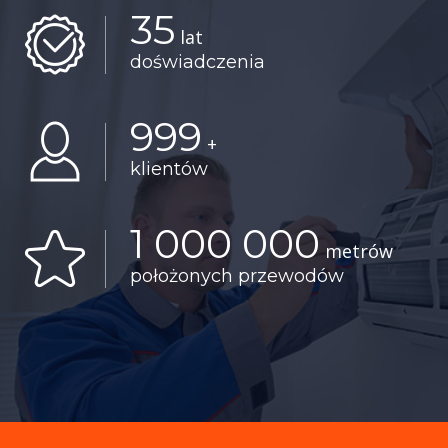
35
lat
doświadczenia
999
+
klientów
1 000 000
metrów
położonych przewodów