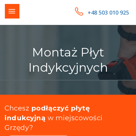
+48 503 010 925
Montaż Płyt
Indykcyjnych
Chcesz
podłączyć płytę
indukcyjną
w miejscowości
Grzędy?