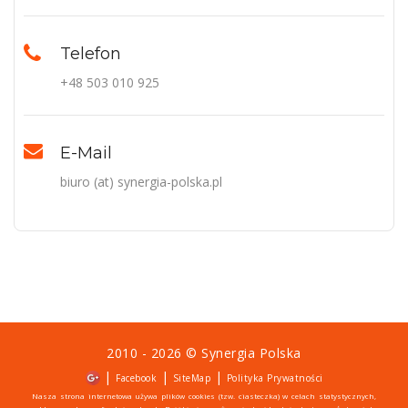
Telefon
+48 503 010 925
E-Mail
biuro (at) synergia-polska.pl
2010 - 2026 ©
Synergia Polska
|
|
|
Facebook
SiteMap
Polityka Prywatności
Nasza strona internetowa używa plików cookies (tzw. ciasteczka) w celach statystycznych,