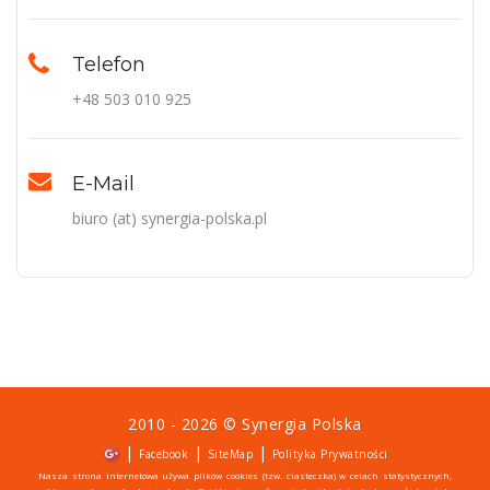
Telefon
+48 503 010 925
E-Mail
biuro (at) synergia-polska.pl
2010 - 2026 ©
Synergia Polska
|
|
|
Facebook
SiteMap
Polityka Prywatności
Nasza strona internetowa używa plików cookies (tzw. ciasteczka) w celach statystycznych,