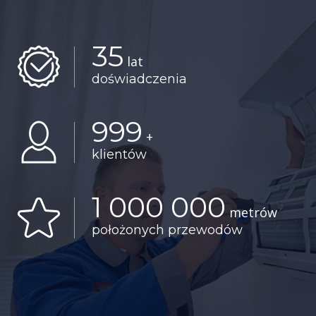
35
lat
doświadczenia
999
+
klientów
1 000 000
metrów
położonych przewodów