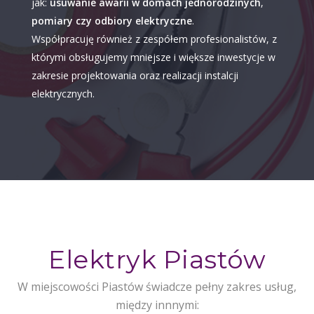
jak:
usuwanie awarii w domach jednorodzinych
,
pomiary czy odbiory elektryczne
.
Współpracuję również z zespółem profesionalistów, z
którymi obsługujemy mniejsze i większe inwestycje w
zakresie projektowania oraz realizacji instalcji
elektrycznych.
Elektryk Piastów
W miejscowości Piastów świadcze pełny zakres usług,
między innnymi: