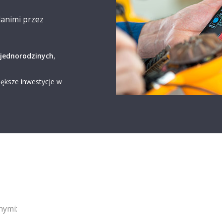
animi przez
jednorodzinych
,
iększe inwestycje w
nymi: