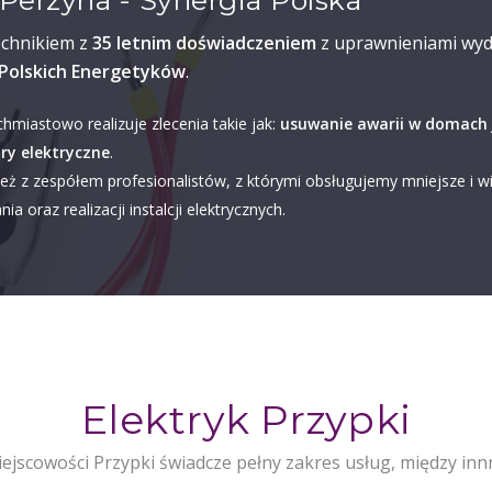
Perzyna - Synergia Polska
echnikiem z
35 letnim doświadczeniem
z uprawnieniami wyd
Polskich Energetyków
.
chmiastowo realizuje zlecenia takie jak:
usuwanie awarii w domach 
ry elektryczne
.
eż z zespółem profesionalistów, z którymi obsługujemy mniejsze i w
ia oraz realizacji instalcji elektrycznych.
Elektryk Przypki
ejscowości Przypki świadcze pełny zakres usług, między inn