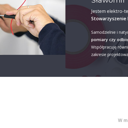
Sławomir 
Jestem elektro-t
Stowarzyszenie 
Samodzielnie i naty
pomiary czy odbio
Współpracuję równi
zakresie projektowan
W mi