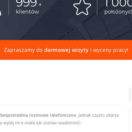
999
1 00
+
klientów
położony
Zapraszamy do
darmowej wizyty
i wyceny pracy!
 bespośrednia rozmowa telefoniczna.
Jednak często zdarza
u wyślij mi e-maila lub zostaw wiadomość: