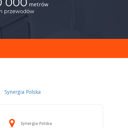
0 000
metrów
ch przewodów
Synergia Polska
Synergia Polska