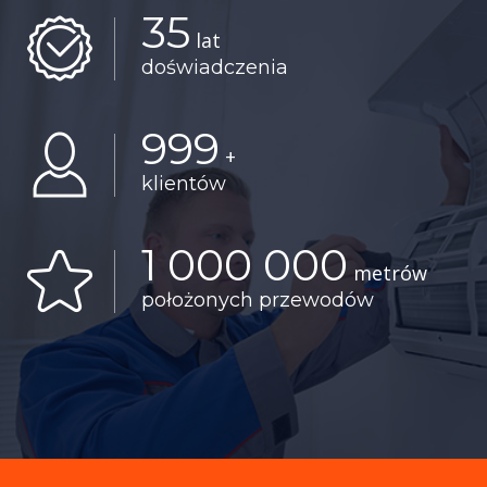
35
lat
doświadczenia
999
+
klientów
1 000 000
metrów
położonych przewodów