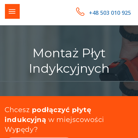
+48 503 010 925
Montaż Płyt
Indykcyjnych
Chcesz
podłączyć płytę
indukcyjną
w miejscowości
Wypędy?