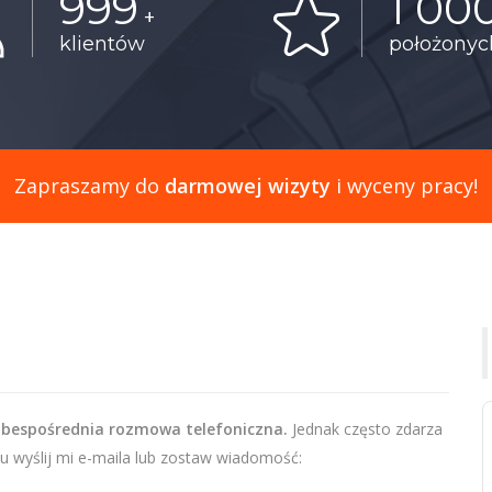
999
1 00
+
klientów
położony
Zapraszamy do
darmowej wizyty
i wyceny pracy!
 bespośrednia rozmowa telefoniczna.
Jednak często zdarza
u wyślij mi e-maila lub zostaw wiadomość: