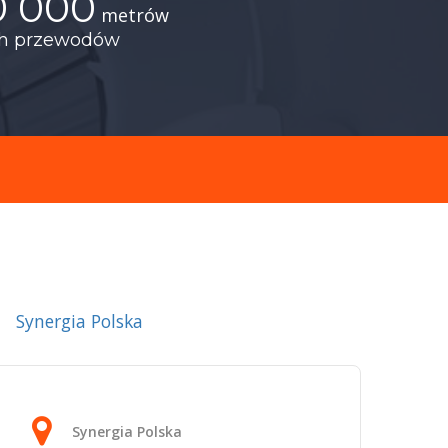
0 000
metrów
ch przewodów
Synergia Polska
Synergia Polska