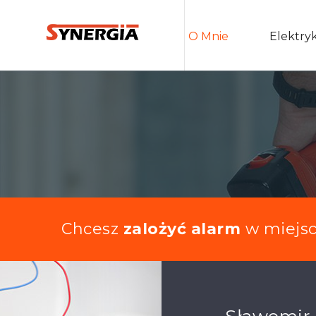
O Mnie
Elektry
Chcesz
zalożyć alarm
w miejs