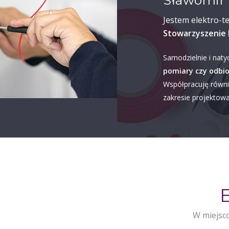
Sławomir 
Jestem elektro-t
Stowarzyszenie 
Samodzielnie i naty
pomiary czy odbio
Współpracuję równi
zakresie projektowan
W miejsc