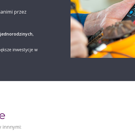
animi przez
jednorodzinych
,
iększe inwestycje w
e
 innnymi: