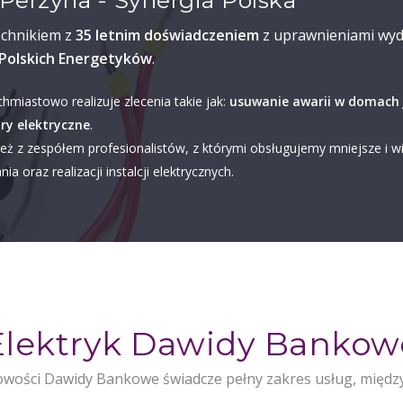
Perzyna - Synergia Polska
echnikiem z
35 letnim doświadczeniem
z uprawnieniami wyd
Polskich Energetyków
.
chmiastowo realizuje zlecenia takie jak:
usuwanie awarii w domach 
ry elektryczne
.
eż z zespółem profesionalistów, z którymi obsługujemy mniejsze i w
ia oraz realizacji instalcji elektrycznych.
Elektryk Dawidy Bankow
owości Dawidy Bankowe świadcze pełny zakres usług, między