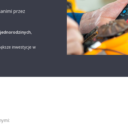
animi przez
jednorodzinych
,
iększe inwestycje w
nymi: