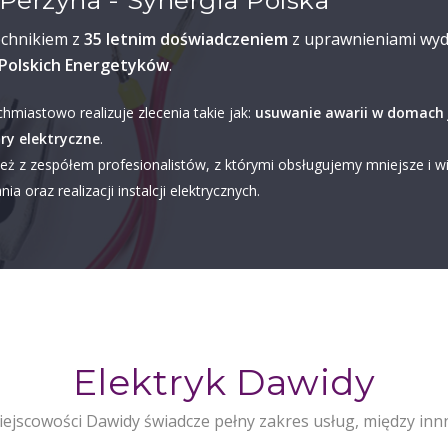
Perzyna - Synergia Polska
echnikiem z
35 letnim doświadczeniem
z uprawnieniami wyd
Polskich Energetyków
.
chmiastowo realizuje zlecenia takie jak:
usuwanie awarii w domach 
ry elektryczne
.
eż z zespółem profesionalistów, z którymi obsługujemy mniejsze i w
ia oraz realizacji instalcji elektrycznych.
Elektryk Dawidy
ejscowości Dawidy świadcze pełny zakres usług, między inn