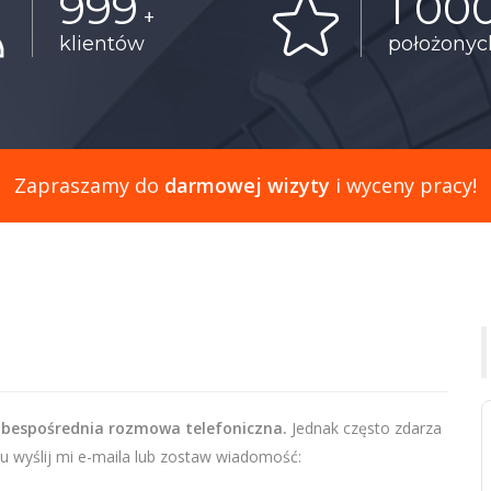
999
1 00
+
klientów
położony
Zapraszamy do
darmowej wizyty
i wyceny pracy!
 bespośrednia rozmowa telefoniczna.
Jednak często zdarza
u wyślij mi e-maila lub zostaw wiadomość: