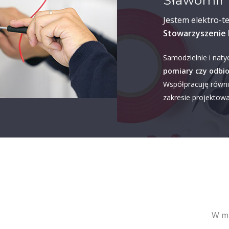
Sławomir 
Jestem elektro-t
Stowarzyszenie 
Samodzielnie i naty
pomiary czy odbio
Współpracuję równi
zakresie projektowan
W mi