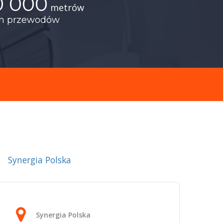
0 000
metrów
ch przewodów
Synergia Polska
Synergia Polska