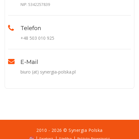
NIP: 5342257839
Telefon
+48 503 010 925
E-Mail
biuro (at) synergia-polska.pl
2010 - 2026 ©
Synergia Polska
|
|
|
Facebook
SiteMap
Polityka Prywatności