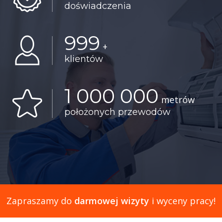
doświadczenia
999
+
klientów
1 000 000
metrów
położonych przewodów
Zapraszamy do
darmowej wizyty
i wyceny pracy!