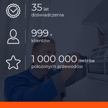
35
lat
doświadczenia
999
+
klientów
1 000 000
metrów
położonych przewodów