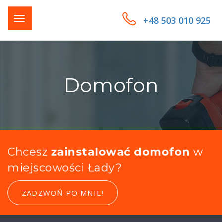
+48 503 010 925
Domofon
Chcesz
zainstalować domofon
w
miejscowości Łady?
ZADZWOŃ PO MNIE!