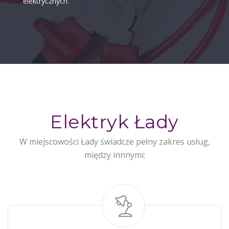
elektrycznych.
Elektryk Łady
W miejscowości Łady świadcze pełny zakres usług,
między innnymi: