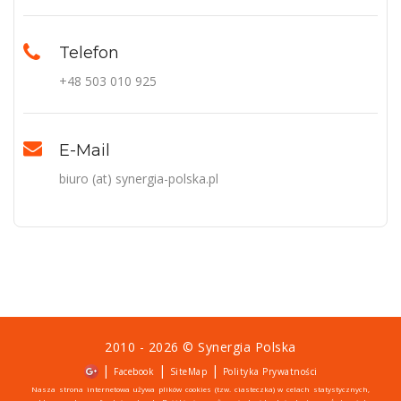
Telefon
+48 503 010 925
E-Mail
biuro (at) synergia-polska.pl
2010 - 2026 ©
Synergia Polska
|
|
|
Facebook
SiteMap
Polityka Prywatności
Nasza strona internetowa używa plików cookies (tzw. ciasteczka) w celach statystycznych,