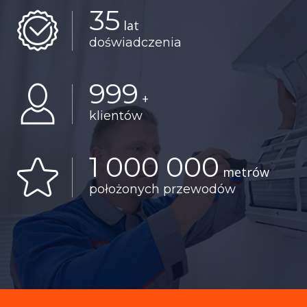
35
lat
doświadczenia
999
+
klientów
1 000 000
metrów
położonych przewodów