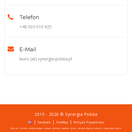
Telefon
+48 503 010 925
E-Mail
biuro (at) synergia-polska.pl
2010 - 2026 ©
Synergia Polska
|
|
|
Facebook
SiteMap
Polityka Prywatności
Nasza strona internetowa używa plików cookies (tzw. ciasteczka) w celach statystycznych,