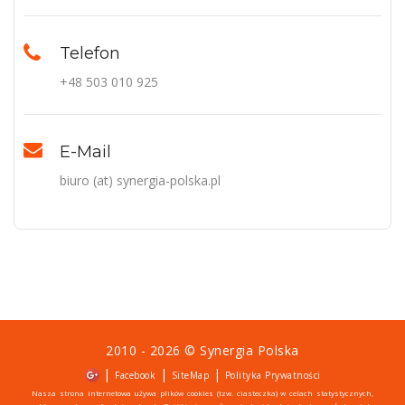
Telefon
+48 503 010 925
E-Mail
biuro (at) synergia-polska.pl
2010 - 2026 ©
Synergia Polska
|
|
|
Facebook
SiteMap
Polityka Prywatności
Nasza strona internetowa używa plików cookies (tzw. ciasteczka) w celach statystycznych,