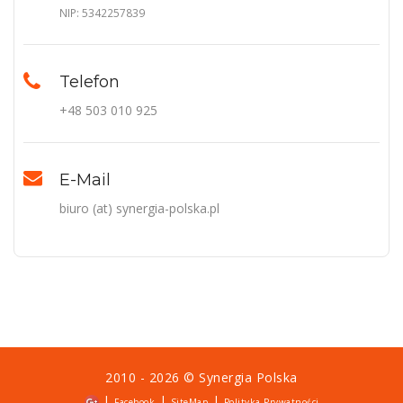
NIP: 5342257839
Telefon
+48 503 010 925
E-Mail
biuro (at) synergia-polska.pl
2010 - 2026 ©
Synergia Polska
|
|
|
Facebook
SiteMap
Polityka Prywatności