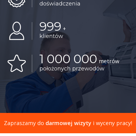
doświadczenia
999
+
klientów
1 000 000
metrów
położonych przewodów
Zapraszamy do
darmowej wizyty
i wyceny pracy!