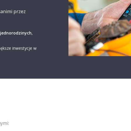
animi przez
jednorodzinych
,
iększe inwestycje w
nymi: