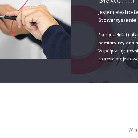
Sławomir 
Jestem elektro-t
Stowarzyszenie 
Samodzielnie i naty
pomiary czy odbio
Współpracuję równi
zakresie projektowan
W mi