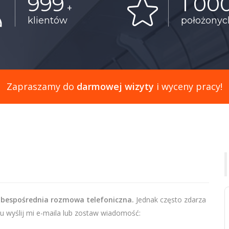
999
1 00
+
klientów
położony
Zapraszamy do
darmowej wizyty
i wyceny pracy!
 bespośrednia rozmowa telefoniczna.
Jednak często zdarza
u wyślij mi e-maila lub zostaw wiadomość: