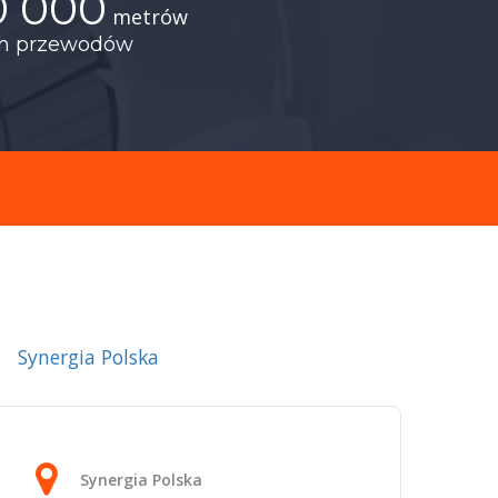
0 000
metrów
ch przewodów
Synergia Polska
Synergia Polska