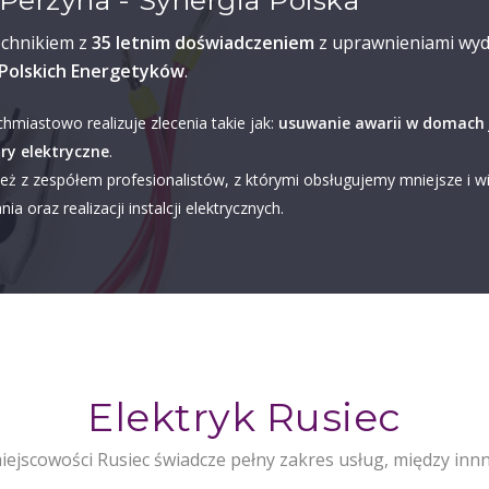
Perzyna - Synergia Polska
echnikiem z
35 letnim doświadczeniem
z uprawnieniami wyd
Polskich Energetyków
.
chmiastowo realizuje zlecenia takie jak:
usuwanie awarii w domach 
ry elektryczne
.
eż z zespółem profesionalistów, z którymi obsługujemy mniejsze i w
ia oraz realizacji instalcji elektrycznych.
Elektryk Rusiec
ejscowości Rusiec świadcze pełny zakres usług, między inn