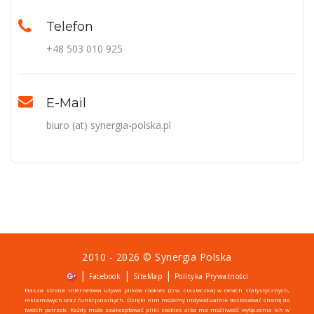
Telefon
+48 503 010 925
E-Mail
biuro (at) synergia-polska.pl
2010 - 2026 ©
Synergia Polska
|
|
|
Facebook
SiteMap
Polityka Prywatności
Nasza strona internetowa używa plików cookies (tzw. ciasteczka) w celach statystycznych,
reklamowych oraz funkcjonalnych. Dzięki nim możemy indywidualnie dostosować stronę do
twoich potrzeb. Każdy może zaakceptować pliki cookies albo ma możliwość wyłączenia ich w