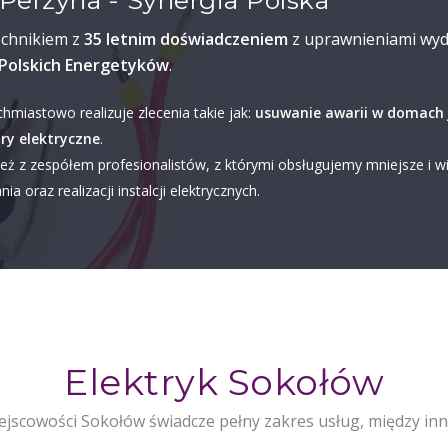
Perzyna - Synergia Polska
echnikiem z
35 letnim doświadczeniem
z uprawnieniami wyd
Polskich Energetyków
.
chmiastowo realizuje zlecenia takie jak:
usuwanie awarii w domach 
ry elektryczne
.
eż z zespółem profesionalistów, z którymi obsługujemy mniejsze i w
ia oraz realizacji instalcji elektrycznych.
Elektryk Sokołów
ejscowości Sokołów świadcze pełny zakres usług, między inn