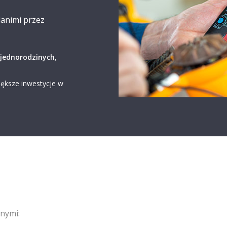
animi przez
jednorodzinych
,
iększe inwestycje w
nymi: