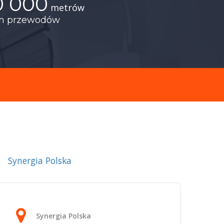
0 000
metrów
ch przewodów
Synergia Polska
Synergia Polska