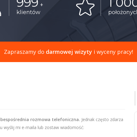
999
1 00
+
klientów
położony
Zapraszamy do
darmowej wizyty
i wyceny pracy!
 bespośrednia rozmowa telefoniczna.
Jednak często zdarza
u wyślij mi e-maila lub zostaw wiadomość: