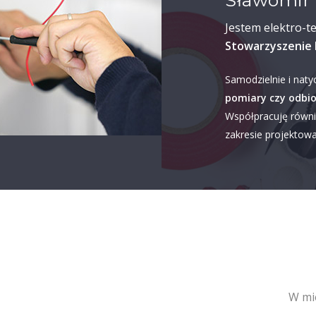
Sławomir 
Jestem elektro-t
Stowarzyszenie 
Samodzielnie i naty
pomiary czy odbio
Współpracuję równi
zakresie projektowan
W mi