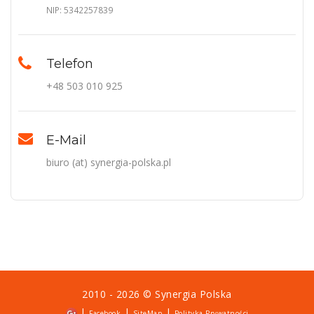
NIP: 5342257839
Telefon
+48 503 010 925
E-Mail
biuro (at) synergia-polska.pl
2010 - 2026 ©
Synergia Polska
|
|
|
Facebook
SiteMap
Polityka Prywatności