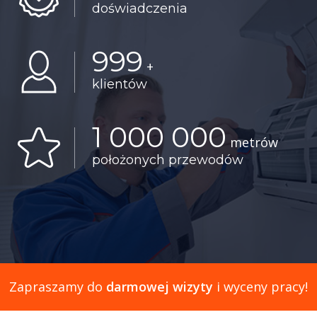
doświadczenia
999
+
klientów
1 000 000
metrów
położonych przewodów
Zapraszamy do
darmowej wizyty
i wyceny pracy!