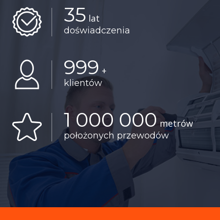
35
lat
doświadczenia
999
+
klientów
1 000 000
metrów
położonych przewodów