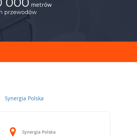
0 000
metrów
ch przewodów
Synergia Polska
Synergia Polska