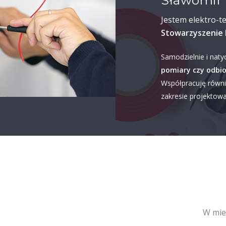
Sławomir 
Jestem elektro-t
Stowarzyszenie 
Samodzielnie i naty
pomiary czy odbio
Współpracuję równi
zakresie projektowan
W mie