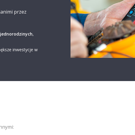
animi przez
jednorodzinych
,
iększe inwestycje w
nnymi: