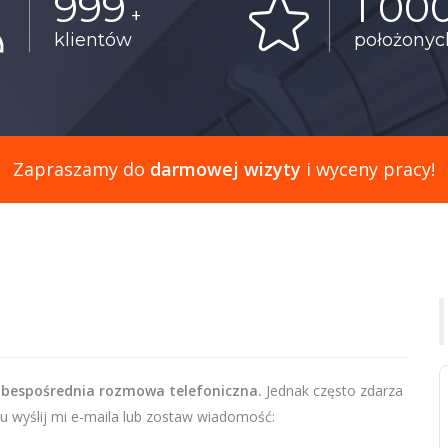
999
1 00
+
klientów
położony
Zapraszamy do
darmowej wizyty
i wyceny pracy!
 bespośrednia rozmowa telefoniczna.
Jednak często zdarza
u wyślij mi e-maila lub zostaw wiadomość: