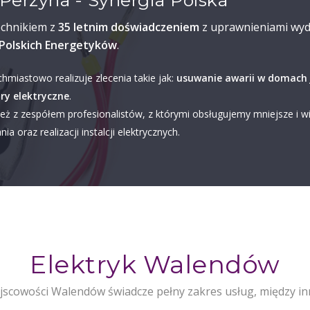
Perzyna - Synergia Polska
echnikiem z
35 letnim doświadczeniem
z uprawnieniami wyd
Polskich Energetyków
.
chmiastowo realizuje zlecenia takie jak:
usuwanie awarii w domach 
ry elektryczne
.
eż z zespółem profesionalistów, z którymi obsługujemy mniejsze i w
ia oraz realizacji instalcji elektrycznych.
Elektryk Walendów
jscowości Walendów świadcze pełny zakres usług, między in