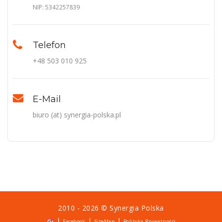
NIP: 5342257839
Telefon
+48 503 010 925
E-Mail
biuro (at) synergia-polska.pl
2010 - 2026 ©
Synergia Polska
|
|
|
Facebook
SiteMap
Polityka Prywatności