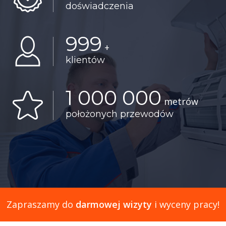
doświadczenia
999
+
klientów
1 000 000
metrów
położonych przewodów
Zapraszamy do
darmowej wizyty
i wyceny pracy!