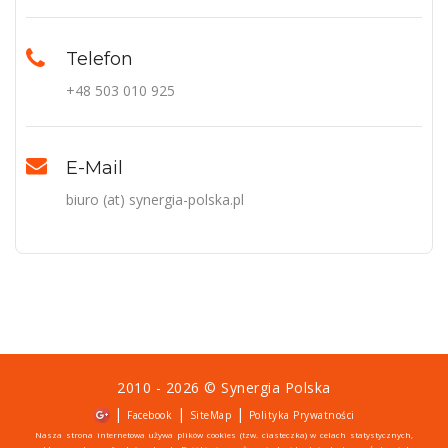
Telefon
+48 503 010 925
E-Mail
biuro (at) synergia-polska.pl
2010 - 2026 ©
Synergia Polska
|
|
|
Facebook
SiteMap
Polityka Prywatności
Nasza strona internetowa używa plików cookies (tzw. ciasteczka) w celach statystycznych,