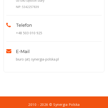
05-090 Sękocin Stary
NIP: 5342257839
Telefon
+48 503 010 925
E-Mail
biuro (at) synergia-polska.pl
2010 - 2026 ©
Synergia Polska