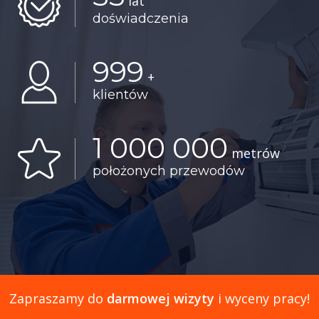
lat
doświadczenia
999
+
klientów
1 000 000
metrów
położonych przewodów
Zapraszamy do
darmowej wizyty
i wyceny pracy!