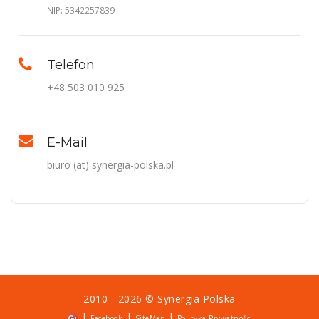
NIP: 5342257839
Telefon
+48 503 010 925
E-Mail
biuro (at) synergia-polska.pl
2010 - 2026 ©
Synergia Polska
|
|
|
Facebook
SiteMap
Polityka Prywatności