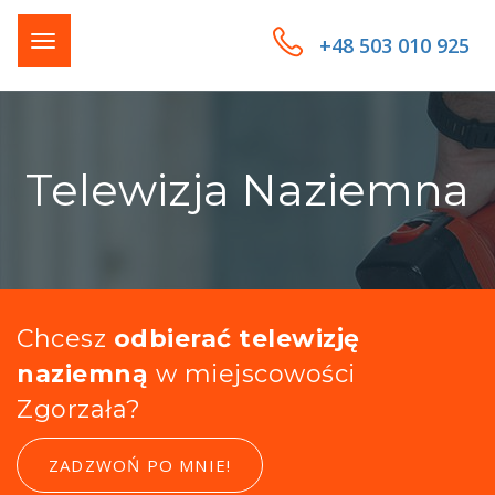
+48 503 010 925
Telewizja Naziemna
Chcesz
odbierać telewizję
naziemną
w miejscowości
Zgorzała?
ZADZWOŃ PO MNIE!