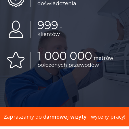
doświadczenia
999
+
klientów
1 000 000
metrów
położonych przewodów
Zapraszamy do
darmowej wizyty
i wyceny pracy!