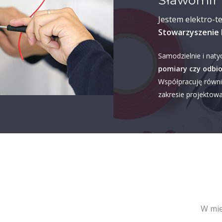
Sławomir 
Jestem elektro-t
Stowarzyszenie 
Samodzielnie i naty
pomiary czy odbio
Współpracuję równi
zakresie projektowan
W mie