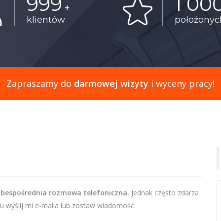
999
1 00
+
klientów
położony
Zapraszamy do
darmowej wizyty
i wyceny pracy!
 bespośrednia rozmowa telefoniczna.
Jednak często zdarza
u wyślij mi e-maila lub zostaw wiadomość: