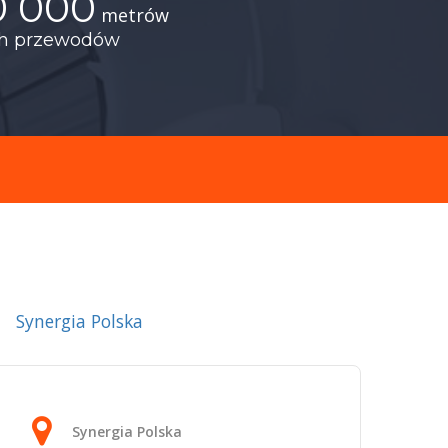
0 000
metrów
ch przewodów
Synergia Polska
Synergia Polska