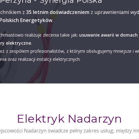
Perzyna - Synergia Polska
echnikiem z
35 letnim doświadczeniem
z uprawnieniami wyd
Polskich Energetyków
.
chmiastowo realizuje zlecenia takie jak:
usuwanie awarii w domach 
ry elektryczne
.
eż z zespółem profesionalistów, z którymi obsługujemy mniejsze i w
ia oraz realizacji instalcji elektrycznych.
Elektryk Nadarzyn
jscowości Nadarzyn świadcze pełny zakres usług, między in