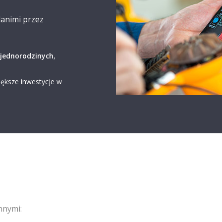
animi przez
jednorodzinych
,
iększe inwestycje w
nnymi: